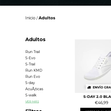
Inicio
Adultos
/
Adultos
Run Trail
S-Evo
S-Trail
Run KMD
Run Evo
S-day
ENVÍO GRA
AcuÃ¡ticas
S-walk
S-DAY 2.0 BL
VER MÁS
€46,99