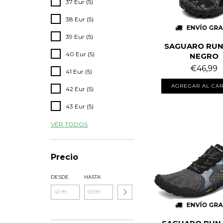
37 Eur (5)
38 Eur (5)
ENVÍO GRA
39 Eur (5)
SAGUARO RUN
40 Eur (5)
NEGRO
€46,99
41 Eur (5)
AGREGAR AL CAR
42 Eur (5)
43 Eur (5)
VER TODOS
Precio
DESDE
HASTA
ENVÍO GRA