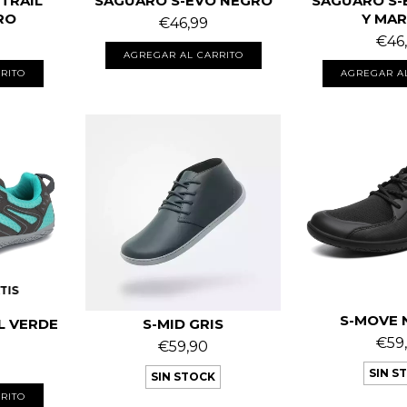
TRAIL
SAGUARO S-EVO NEGRO
SAGUARO S-
RO
Y MA
€46,99
€46
AGREGAR AL CARRITO
RITO
AGREGAR A
TIS
S-MOVE 
L VERDE
S-MID GRIS
€59
€59,90
SIN S
SIN STOCK
RITO