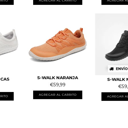
RITO
AGREGAR AL CARRITO
AGREGAR A
ENVÍO
S-WALK NARANJA
NCAS
S-WALK 
€59,99
€59
AGREGAR AL CARRITO
RITO
AGREGAR A