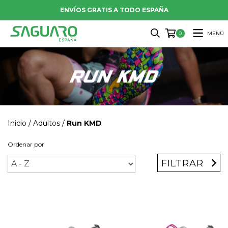
ENVÍOS GRATIS A TODO ESPAÑA
MENÚ
0
Inicio
/
Adultos
/
Run KMD
Ordenar por
FILTRAR