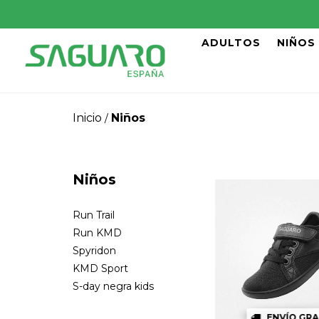
ADULTOS
NIÑOS
Inicio
Niños
/
Niños
Run Trail
Run KMD
Spyridon
KMD Sport
S-day negra kids
ENVÍO GRA