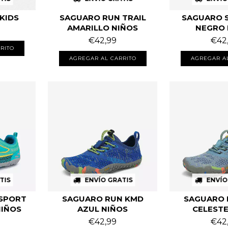
KIDS
SAGUARO RUN TRAIL
SAGUARO 
AMARILLO NIÑOS
NEGRO 
€42,99
€42
RITO
AGREGAR AL CARRITO
AGREGAR A
TIS
ENVÍO GRATIS
ENVÍO
SPORT
SAGUARO RUN KMD
SAGUARO 
NIÑOS
AZUL NIÑOS
CELESTE
€42,99
€42